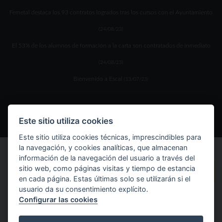
Femetal destaca los 93 contratos logrados tras los cursos con el Ayuntamiento
(24/08/23)
El 53% de los alumnos de formación a la carta son contratados de inmediato
(24/08/23)
Bienvenido a Escal
(13/07/23)
Este sitio utiliza cookies
Este sitio utiliza cookies técnicas, imprescindibles para
la navegación, y cookies analíticas, que almacenan
información de la navegación del usuario a través del
sitio web, como páginas visitas y tiempo de estancia
en cada página. Estas últimas solo se utilizarán si el
usuario da su consentimiento explícito.
Configurar las cookies
Inicio
Calidad
Plan Igualdad
Oferta formativa
Instalaciones