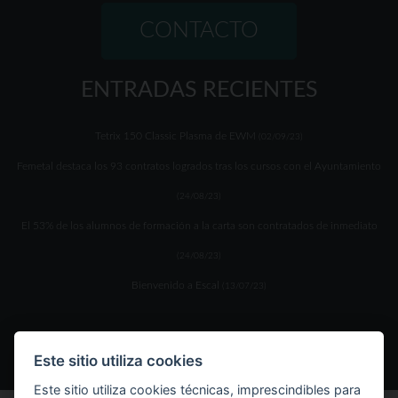
CONTACTO
ENTRADAS RECIENTES
Tetrix 150 Classic Plasma de EWM
(02/09/23)
Femetal destaca los 93 contratos logrados tras los cursos con el Ayuntamiento
(24/08/23)
El 53% de los alumnos de formación a la carta son contratados de inmediato
(24/08/23)
Bienvenido a Escal
(13/07/23)
Este sitio utiliza cookies
Este sitio utiliza cookies técnicas, imprescindibles para