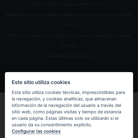
Tetrix 150 Classic Plasma de EWM
(02/09/23)
Femetal destaca los 93 contratos logrados tras los cursos con el Ayuntamiento
(24/08/23)
El 53% de los alumnos de formación a la carta son contratados de inmediato
(24/08/23)
Bienvenido a Escal
(13/07/23)
Este sitio utiliza cookies
Este sitio utiliza cookies técnicas, imprescindibles para
la navegación, y cookies analíticas, que almacenan
información de la navegación del usuario a través del
sitio web, como páginas visitas y tiempo de estancia
en cada página. Estas últimas solo se utilizarán si el
usuario da su consentimiento explícito.
Configurar las cookies
Inicio
Calidad
Plan Igualdad
Oferta formativa
Instalaciones